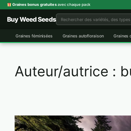
Aller
Graines bonus gratuites
avec chaque pack
au
Buy Weed Seeds
contenu
Graines féminisées
Graines autofloraison
Graines 
Auteur/autrice :
b