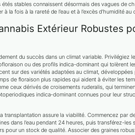
 étés stables connaissent désormais des vagues de cha
r à la fois à la rareté de l’eau et à l’excès d’humidité a
annabis Extérieur Robustes po
ment du succès dans un climat variable. Privilégiez les
floraison ou des profils indica-dominant qui tolèrent les 
ent sur des variétés adaptées au climat, développées p
ps de floraison plus rapides qui aident à éviter les te
e ceux dérivés de croisements ruderalis, qui termin
toperiodiques indica-dominant connues pour leur stru
 la transplantation assure la viabilité. Commencez par d
aines dans l’eau pendant 24 heures, puis transférez-les
rs pour un stock de qualité. Associer des graines rob