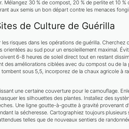
our. Mélangez 30 % de compost, 20 % de perlite et 10 % de
 offrant aux semis un bon départ contre les menaces fon
ites de Culture de Guérilla
er les risques dans les opérations de guérilla. Cherche
 orientées au sud pour un ensoleillement maximal. Évit
oivent 6-8 heures de soleil direct tout en restant dissim
nt des améliorations ciblées avec du compost ou de la p
res tombent sous 5,5, incorporez de la chaux agricole à 
aissant une certaine couverture pour le camouflage. En
squer les silhouettes des plantes. Installez des système
èches. Une ligne goutte-à-goutte à gravité provenant d
s pendant la sécheresse. Cartographiez toujours plusieu
attendues telles que de nouveaux sentiers de randonnée